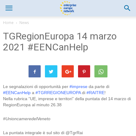
Home
News
TGRegionEuropa 14 marzo
2021 #EENCanHelp
Le segnalazioni di opportunità per
#imprese
da parte di
#EENCanHelp
a
#TGRREGIONEUROPA
di
#RAITRE
!
Nella rubrica “UE, imprese e territori” della puntata del 14 marzo di
RegionEuropa al minuto 26.38
#UnioncameredelVeneto
La puntata integrale è sul sito di @TgrRai