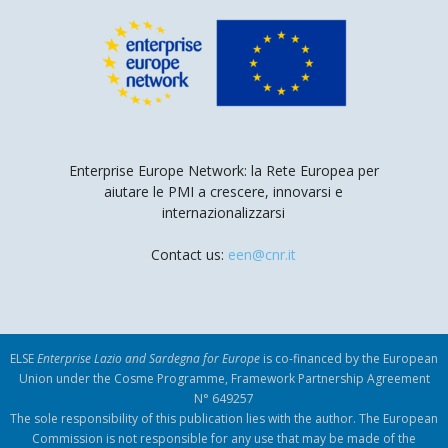
Enterprise Europe Network: la Rete Europea per
aiutare le PMI a crescere, innovarsi e
internazionalizzarsi
Contact us:
een@cnr.it
ELSE
Enterprise Lazio and Sardegna for Europe
is co-financed by the European
Union under the Cosme Programme, Framework Partnership Agreement
N° 649257
The sole responsibility of this publication lies with the author. The European
Commission is not responsible for any use that may be made of the