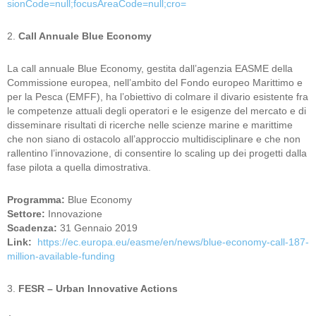
sionCode=null;focusAreaCode=null;cro=
2.
Call Annuale Blue Economy
La call annuale Blue Economy, gestita dall’agenzia EASME della
Commissione europea, nell’ambito del Fondo europeo Marittimo e
per la Pesca (EMFF), ha l’obiettivo di colmare il divario esistente fra
le competenze attuali degli operatori e le esigenze del mercato e di
disseminare risultati di ricerche nelle scienze marine e marittime
che non siano di ostacolo all’approccio multidisciplinare e che non
rallentino l’innovazione, di consentire lo scaling up dei progetti dalla
fase pilota a quella dimostrativa.
Programma:
Blue Economy
Settore:
Innovazione
Scadenza:
31 Gennaio 2019
Link:
https://ec.europa.eu/easme/en/news/blue-economy-call-187-
million-available-funding
3.
FESR – Urban Innovative Actions