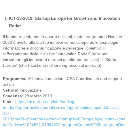
ICT-33-2019:
Startup Europe for Growth and Innovation
Radar
Il bando recentemente aperto nell’ambito del programma Horizon
2020 è rivolto alle startup innovative nel campo delle tecnologie
informatiche e di comunicazione e persegue l’obiettivo il
rafforzamento delle iniziative “Innovation Radar” (utile per
individuare gli innovatori europei ad alto po- tenziale) e “Startup
Europe” (che li sostiene nel loro ingresso sul mercato).
Programma:
IA Innovation action ,
CSA Coordination and support
action
Settore:
Innovazione
Scadenza:
28 Marzo 2019
Link:
https://ec.europa.eu/info/funding-
tenders/opportunities/portal/screen/opportunities/topic-details/ict-
33-
2019;freeTextSearchKeyword=Startup%20Europe;typeCodes=1;sta
tusCodes=31094501,31094502;programCode=H2020;programDivi