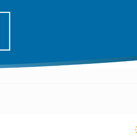
EENELSE
–