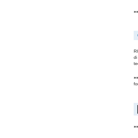
»
Consorzio
R
di
te
ELSE
»
fo
–
»